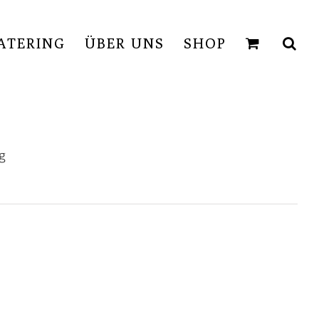
ATERING
ÜBER UNS
SHOP
0g