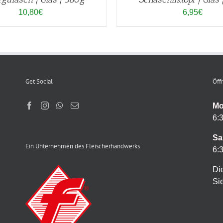
10,80
€
6,95
€
Get Social
Öff
Mo
6:
Sa
Ein Unternehmen des Fleischerhandwerks
6:
Di
Sie