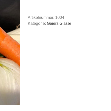
mit
Würstchen
|
Artikelnummer:
1004
Glas
Kategorie:
Geiers Gläser
|
350g
Menge