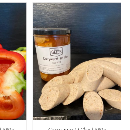
DETAILS
 | 380g
Currywurst | Glas | 380g