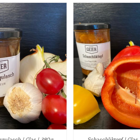
IN DEN WARENKORB
/
DETAILS
IN DEN WARENKORB
/
rgulasch | Glas | 380g
Schaschliktopf | Glas