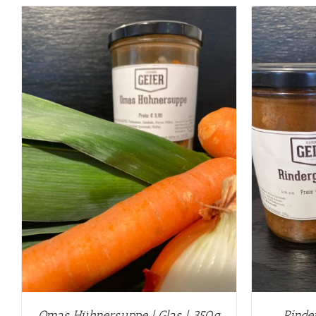
IN DEN WARENKORB
/
DETAILS
Omas Hühnersuppe | Glas | 350g
Rinde